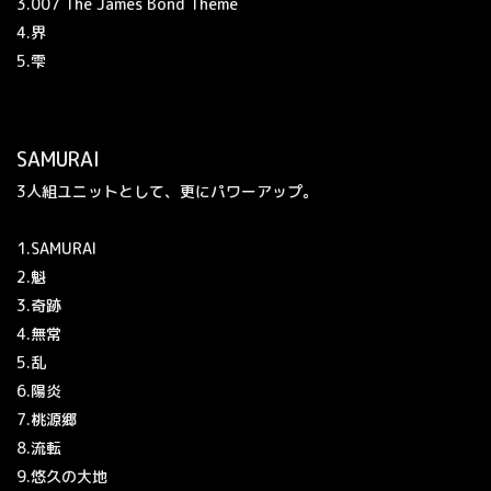
3.007 The James Bond Theme
4.界
5.雫
SAMURAI
3人組ユニットとして、更にパワーアップ。
1.SAMURAI
2.魁
3.奇跡
4.無常
5.乱
6.陽炎
7.桃源郷
8.流転
9.悠久の大地