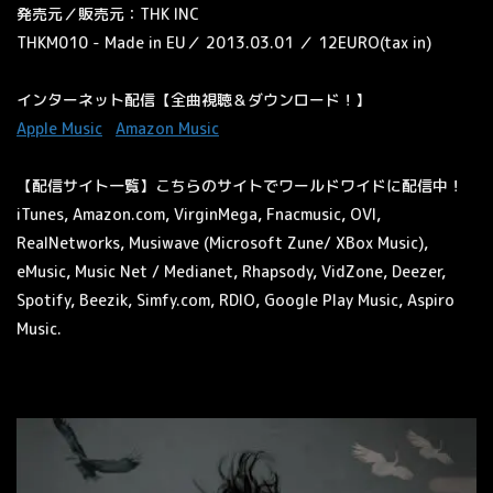
発売元／販売元：
THK INC
THKM010 - Made in EU
／
2013.03.01
／
12EURO(tax in)
インターネット配信【全曲視聴＆ダウンロード！】
Apple Music
Amazon Music
【配信サイト一覧】こちらのサイトでワールドワイドに配信中！
iTunes, Amazon.com, VirginMega, Fnacmusic, OVI,
RealNetworks, Musiwave (Microsoft Zune/ XBox Music),
eMusic, Music Net / Medianet, Rhapsody, VidZone, Deezer,
Spotify, Beezik, Simfy.com, RDIO, Google Play Music, Aspiro
Music.