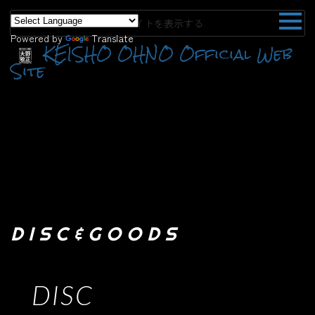
PCサイトを表示する
Powered by
Translate
KEISHO OHNO Official Web
Site
DISC&GOODS
DISC