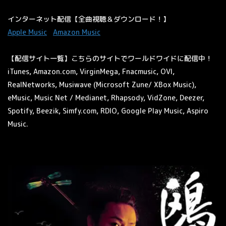
インターネット配信【全曲視聴＆ダウンロード！】
Apple Music
Amazon Music
【配信サイト一覧】こちらのサイトでワールドワイドに配信中！
iTunes, Amazon.com, VirginMega, Fnacmusic, OVI,
RealNetworks, Musiwave (Microsoft Zune/ XBox Music),
eMusic, Music Net / Medianet, Rhapsody, VidZone, Deezer,
Spotify, Beezik, Simfy.com, RDIO, Google Play Music, Aspiro
Music.